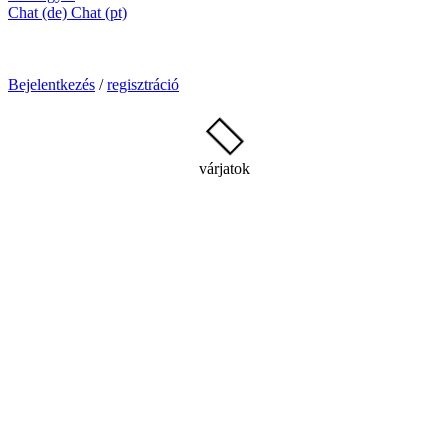
Chat (de)
Chat (pt)
Bejelentkezés
/
regisztráció
várjatok