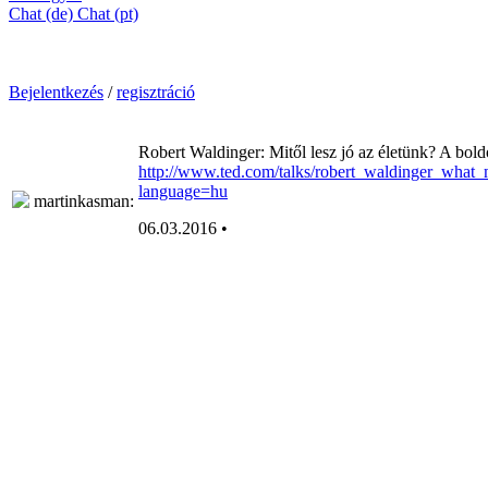
Chat (de)
Chat (pt)
Bejelentkezés
/
regisztráció
Robert Waldinger: Mitől lesz jó az életünk? A bol
http://www.ted.com/talks/robert_waldinger_what
language=hu
martinkasman
:
06.03.2016 •