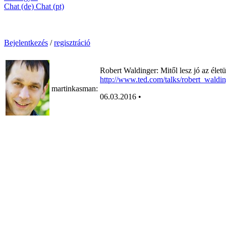
Chat (de)
Chat (pt)
Bejelentkezés
/
regisztráció
Robert Waldinger: Mitől lesz jó az éle
http://www.ted.com/talks/robert_wal
martinkasman
:
06.03.2016 •