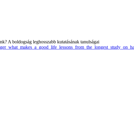
tünk? A boldogság leghosszabb kutatásának tanulságai
dinger_what_makes_a_good_life_lessons_from_the_longest_study_on_h